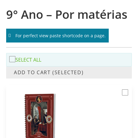
9° Ano – Por matérias
For perfect view paste shortcode on a page.
SELECT ALL
ADD TO CART (SELECTED)