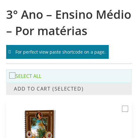
3° Ano – Ensino Médio
– Por matérias
For perfect view paste shortcode on a page.
SELECT ALL
ADD TO CART (SELECTED)