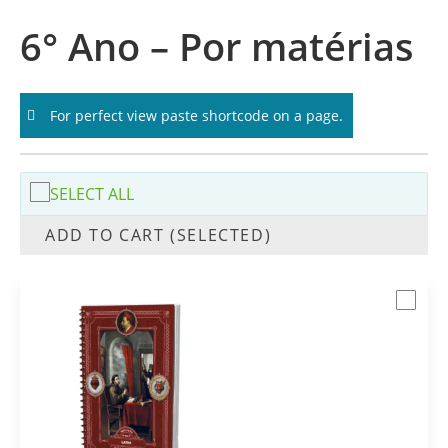
6° Ano – Por matérias
For perfect view paste shortcode on a page.
SELECT ALL
ADD TO CART (SELECTED)