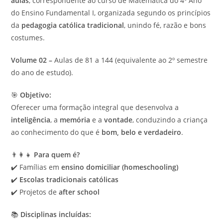
aulas
, correspondente ao curso de Matemática do 4º Ano
do Ensino Fundamental I, organizada segundo os princípios
da
pedagogia católica tradicional
, unindo fé, razão e bons
costumes.
Volume 02 –
Aulas de 81 a 144 (equivalente ao 2º semestre
do ano de estudo).
🎯
Objetivo:
Oferecer uma formação integral que desenvolva a
inteligência
, a
memória
e a
vontade
, conduzindo a criança
ao conhecimento do que é
bom, belo e verdadeiro
.
👨‍👩‍👧
Para quem é?
✔️ Famílias em
ensino domiciliar (homeschooling)
✔️
Escolas tradicionais católicas
✔️ Projetos de
after school
📚
Disciplinas incluídas: