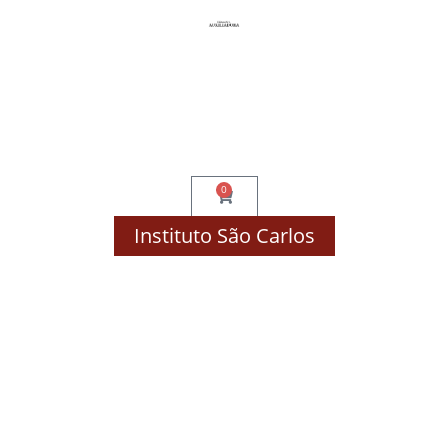
Compre por Disciplina!
Finalizar Compra
Minha Conta
0
Instituto São Carlos