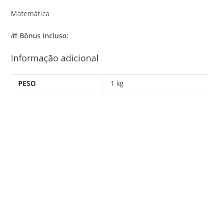
Matemática
🎁
Bônus incluso:
Informação adicional
PESO
1 kg
DIMENSÕES
30 × 30 × 5 cm