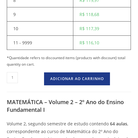
8
R$
119,97
9
R$
118,68
10
R$
117,39
11 - 9999
R$
116,10
*Quantidade refers to discounted items (products with discount) total
quantity on cart.
ADICIONAR AO CARRINHO
MATEMÁTICA – Volume 2 – 2º Ano do Ensino
Fundamental I
Volume 2, segundo semestre de estudo contendo
64 aulas
,
correspondente ao curso de Matemática do 2º Ano do