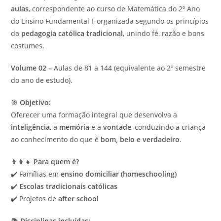
aulas
, correspondente ao curso de Matemática do 2º Ano
do Ensino Fundamental I, organizada segundo os princípios
da
pedagogia católica tradicional
, unindo fé, razão e bons
costumes.
Volume 02 –
Aulas de 81 a 144 (equivalente ao 2º semestre
do ano de estudo).
🎯
Objetivo:
Oferecer uma formação integral que desenvolva a
inteligência
, a
memória
e a
vontade
, conduzindo a criança
ao conhecimento do que é
bom, belo e verdadeiro
.
👨‍👩‍👧
Para quem é?
✔️ Famílias em
ensino domiciliar (homeschooling)
✔️
Escolas tradicionais católicas
✔️ Projetos de
after school
📚
Disciplinas incluídas: