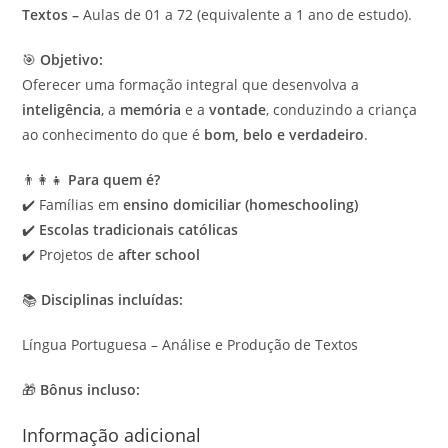
Textos –
Aulas de 01 a 72 (equivalente a 1 ano de estudo).
🎯
Objetivo:
Oferecer uma formação integral que desenvolva a
inteligência
, a
memória
e a
vontade
, conduzindo a criança
ao conhecimento do que é
bom, belo e verdadeiro
.
👨‍👩‍👧
Para quem é?
✔️ Famílias em
ensino domiciliar (homeschooling)
✔️
Escolas tradicionais católicas
✔️ Projetos de
after school
📚
Disciplinas incluídas:
Língua Portuguesa – Análise e Produção de Textos
🎁
Bônus incluso:
Informação adicional