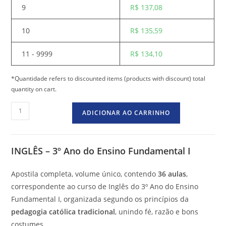
9
R$
137,08
10
R$
135,59
11 - 9999
R$
134,10
*Quantidade refers to discounted items (products with discount) total
quantity on cart.
ADICIONAR AO CARRINHO
INGLÊS – 3º Ano do Ensino Fundamental I
Apostila completa, volume único, contendo
36 aulas
,
correspondente ao curso de Inglês do 3º Ano do Ensino
Fundamental I, organizada segundo os princípios da
pedagogia católica tradicional
, unindo fé, razão e bons
costumes.