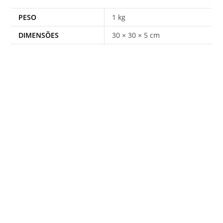
PESO
1 kg
DIMENSÕES
30 × 30 × 5 cm
EDITORA NOSSA SENHORA AUXILIADORA
CNPJ: 58.190.683/0001-77