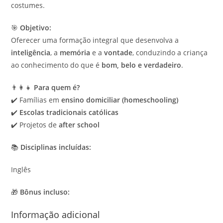
costumes.
🎯
Objetivo:
Oferecer uma formação integral que desenvolva a
inteligência
, a
memória
e a
vontade
, conduzindo a criança
ao conhecimento do que é
bom, belo e verdadeiro
.
👨‍👩‍👧
Para quem é?
✔️ Famílias em
ensino domiciliar (homeschooling)
✔️
Escolas tradicionais católicas
✔️ Projetos de
after school
📚
Disciplinas incluídas:
Inglês
🎁
Bônus incluso:
Informação adicional