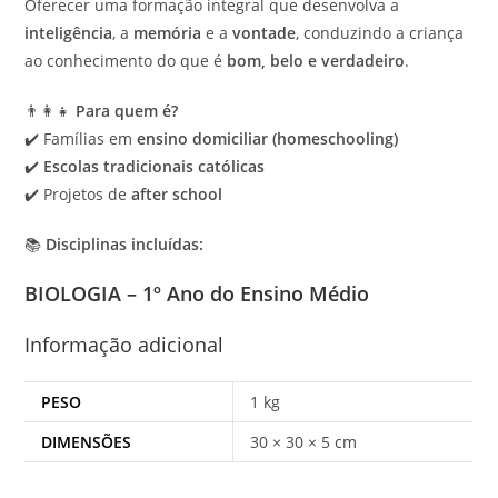
Oferecer uma formação integral que desenvolva a
inteligência
, a
memória
e a
vontade
, conduzindo a criança
ao conhecimento do que é
bom, belo e verdadeiro
.
👨‍👩‍👧
Para quem é?
✔️ Famílias em
ensino domiciliar (homeschooling)
✔️
Escolas tradicionais católicas
✔️ Projetos de
after school
📚
Disciplinas incluídas:
BIOLOGIA – 1º Ano do Ensino Médio
Informação adicional
PESO
1 kg
DIMENSÕES
30 × 30 × 5 cm