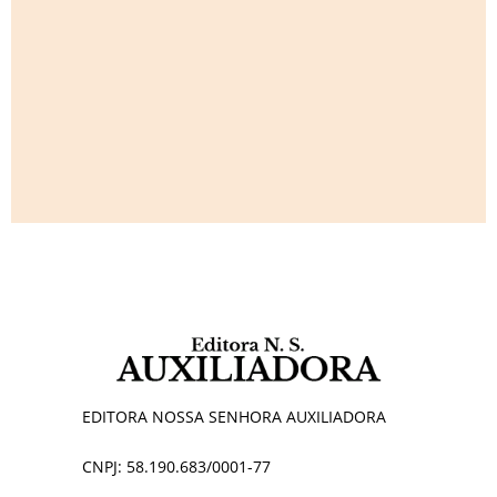
EDITORA NOSSA SENHORA AUXILIADORA
CNPJ: 58.190.683/0001-77