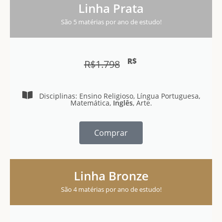
Linha Prata
São 5 matérias por ano de estudo!
R$
R$
1.798
Disciplinas: Ensino Religioso, Língua Portuguesa,
Matemática,
Inglês
, Arte.
Comprar
Linha Bronze
São 4 matérias por ano de estudo!