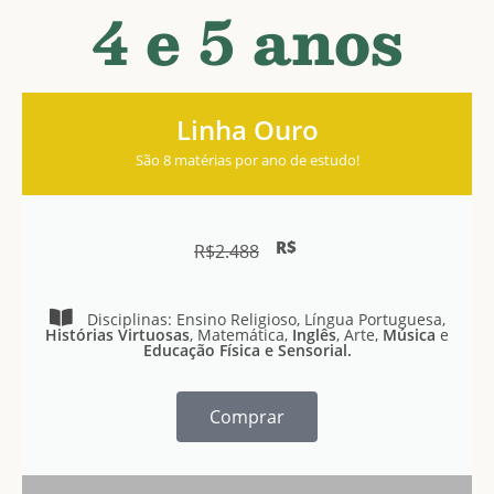
4 e 5 anos
Linha Ouro
São 8 matérias por ano de estudo!
R$
R$
2.488
Disciplinas: Ensino Religioso, Língua Portuguesa,
Histórias Virtuosas
, Matemática,
Inglês
, Arte,
Música
e
Educação Física e Sensorial.
Comprar