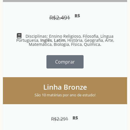
R$
R$
2.491
Disciplinas: Ensino Religioso, Filosofia, Língua
Portuguesa,
Inglês
,
Latim
, História, Geografia, Arte,
Matemática, Biologia, Física, Química
.
Comprar
Linha Bronze
São 10 matérias por ano de estudo!
R$
R$
2.291