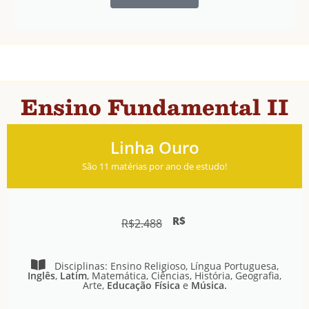
Ensino Fundamental II
Linha Ouro
São 11 matérias por ano de estudo!
R$
R$
2.488
Disciplinas: Ensino Religioso, Língua Portuguesa,
Inglês
,
Latim
, Matemática, Ciências, História, Geografia,
Arte,
Educação Física
e
Música.