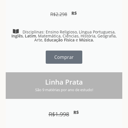
R$
R$
2.298
Disciplinas: Ensino Religioso, Língua Portuguesa,
Inglês
,
Latim
, Matemática, Ciências, História, Geografia,
Arte,
Educação Física
e
Música.
Comprar
Linha Prata
São 9 matérias por ano de estudo!
R$
R$
1.998