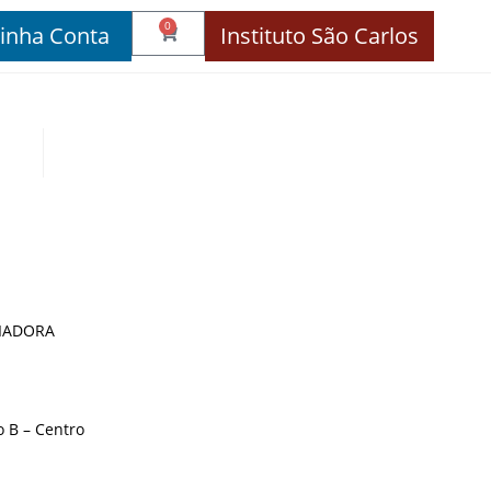
0
inha Conta
Instituto São Carlos
IADORA
 B – Centro